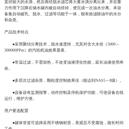
直径较大的水滴，然后再经脱水滤芯将大量水滴分离出来，并在重
力作用下沉降在储水罐内被自动排掉，便完成一次油水分离。本设
备集自动破乳、脱水、过滤等功能于一体，能有效滤除油中的水分
和杂质。
产品技术特点
●采用聚结分离技术，脱水速度快，尤其对含大水份（5000～
300000PPm）的汽轮机油效果显著。
●常温过滤，不需加热，不改变油液理化性能，延长油液使用寿
命。
●多层次过滤杂质，颗粒度控制效果佳（能达到NAS5～8级）。
●设备设有监测报警，动作控制及停机保护功能，可使设备在线
运行，维护方便。
用户要选配置
●罐体管道可选择采用不锈钢材质，美观且不受腐蚀，能长时间
工作。