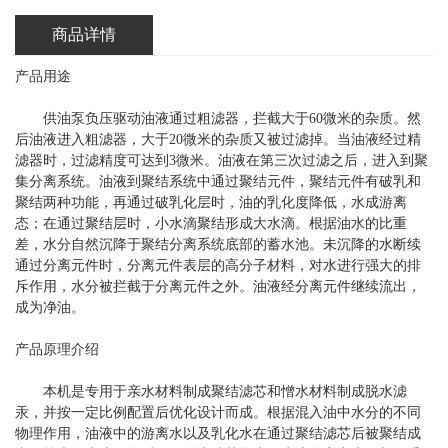
商品详情
产品用途
供油泵负压驱动油液通过粗滤器，拦截大于60微米的杂质。然
后油液进入粗滤器，大于20微米的杂质又被过滤掉。当油液经过精
滤器时，过滤精度可达到3微米。油液在第三次过滤之后，进入到聚
集分离系统。油液到聚结系统中通过聚结元件，聚结元件有破乳和
聚结两种功能，再通过破乳化层时，油的乳化度降低，水成游离
态；在通过聚结层时，小水滴聚结形成大水滴。根据油水的比重
差，水分自然沉降于聚结分离系统底部的蓄水池。未沉降的水断续
通过分离元件时，分离元件表层的高分子材料，对水进行强大的排
斥作用，水分被拦截于分离元件之外。油液经分离元件继续流出，
成为净油。
产品原理介绍
本机是专用于亲水材料制成聚结滤芯和憎水材料制成脱水滤
汞，并按一定比例配置后优化设计而成。根据混入油中水分的不同
物理作用，油液中的游离水以及乳化水在通过聚结滤芯后被聚结成