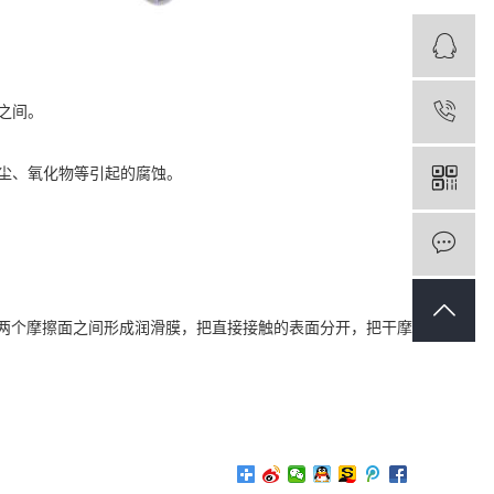
1
之间。
尘、氧化物等引起的腐蚀。
个摩擦面之间形成润滑膜，把直接接触的表面分开，把干摩