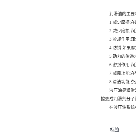
润滑油的主要功
1.减少摩擦:在
2.减少磨损:润
3.冷却作用:润
4.防锈:如果摩
5.动力的传递:
6.密封作用:润
7.减震功能:在
8.清洁功能:杂
液压油是润滑油的
擦变成润滑剂分子
在液压油系统中
标签