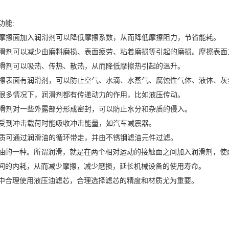
能:
摩擦面加入润滑剂可以降低摩擦系数，从而降低摩擦阻力，节省能耗。
滑剂可以减少由磨料磨损、表面疲劳、粘着磨损等引起的磨损。摩擦表面
滑剂可以吸热、传热、散热，从而降低摩擦热引起的温升。
擦表面有润滑剂，可以防止空气、水滴、水蒸气、腐蚀性气体、液体、灰
很多情况下，润滑剂都有传递动力的作用，比如液压传动。
滑剂对一些外露部分形成密封，可以防止水分和杂质的侵入。
受到冲击载荷时能吸收冲击能量，如汽车减震器。
质可通过润滑油的循环带走，并由不锈钢滤油元件过滤。
一种。所谓润滑，就是在两个相对运动的接触面之间加入润滑剂，使两
间的内耗，从而减少摩擦，减少磨损，延长机械设备的使用寿命。
合理使用液压油滤芯，合理选择滤芯的精度和材质尤为重要。