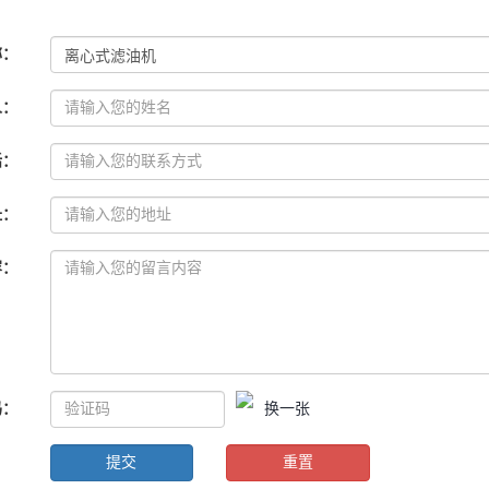
称
：
人
：
话
：
址
：
容
：
码
：
换一张